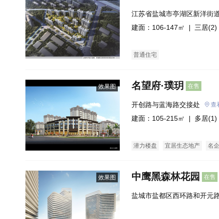
江苏省盐城市亭湖区新洋街道
建面：106-147㎡ |
三居(2)
普通住宅
名望府·璞玥
在售
效果图
开创路与蓝海路交接处
查
建面：105-215㎡ |
多居(1)
潜力楼盘
宜居生态地产
名
中鹰黑森林花园
在售
效果图
盐城市盐都区西环路和开元