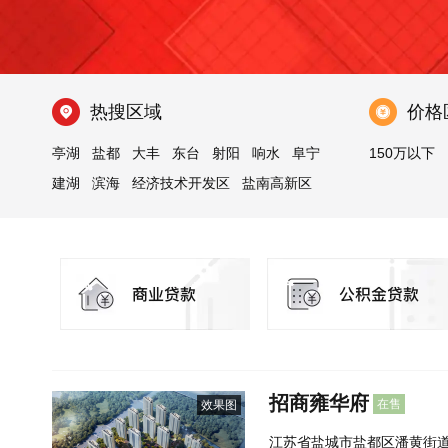
热搜区域
价格
亭湖
盐都
大丰
东台
射阳
响水
阜宁
150万以下
建湖
滨海
经济技术开发区
盐南高新区
招商雍华府
在售
效果图
江苏省盐城市盐都区潘黄街