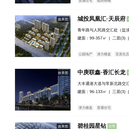
普通住宅
临街商铺
城投凤凰汇·天辰府
效果图
青年路与人民路交汇处（盐
建面：99-357㎡ |
二居(3)
|
公园地产
潜力楼盘
宜居生
中庚联鑫·香汇长龙
效果图
大丰通港大道与常新北路交
建面：96-133㎡ |
三居(3)
|
潜力楼盘
普通住宅
碧桂园星钻
在售
效果图