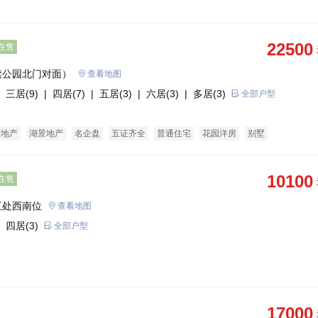
22500
在售
渎公园北门对面）
查看地图
 三居(9)
| 四居(7)
| 五居(3)
| 六居(3)
| 多居(3)
全部户型
态地产
湖景地产
名企盘
五证齐全
普通住宅
花园洋房
别墅
10100
在售
汇处西南位
查看地图
 四居(3)
全部户型
17000