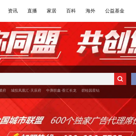
资讯
直播
家居
百科
海外
公益基金
麟府
城投凤凰汇·天辰府
中庚联鑫·香汇长龙
碧桂园星钻