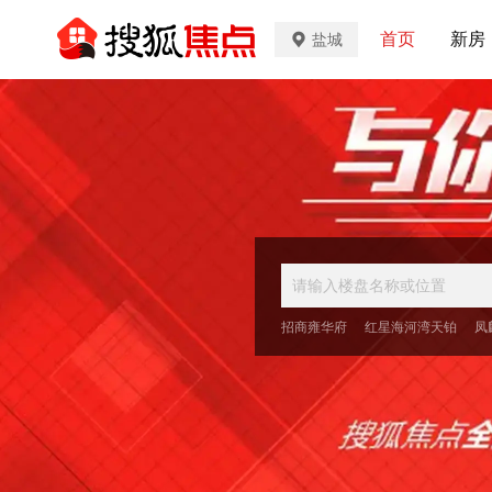
首页
新房
盐城
招商雍华府
红星海河湾天铂
凤