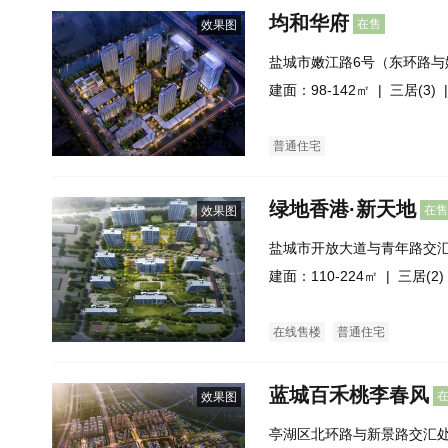
均和华府
在售
效果图
盐城市嫩江路6号（东环路与
城国际会展中心南侧)
建面：98-142㎡ |
三居(3)
|
普通住宅
绿地香港·新天地
在售
效果图
盐城市开放大道与青年路交
建面：110-224㎡ |
三居(2)
在线售楼
普通住宅
蓝城百禾桃李春风
效果图
亭湖区北环路与新景路交汇