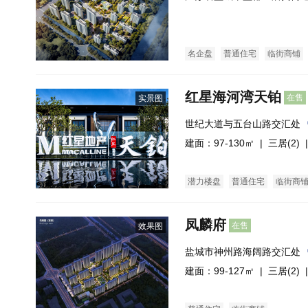
区
名企盘
普通住宅
临街商铺
红星海河湾天铂
在售
实景图
世纪大道与五台山路交汇处
建面：97-130㎡ |
三居(2)
|
潜力楼盘
普通住宅
临街商
凤麟府
在售
效果图
盐城市神州路海阔路交汇处
建面：99-127㎡ |
三居(2)
|