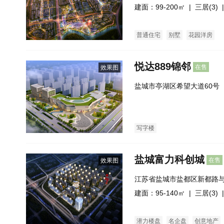
建面：99-200㎡ |
三居(3)
|
普通住宅
别墅
花园洋房
悦达889锦邻
在售
效果图
盐城市亭湖区希望大道60号
写字楼
盐城富力科创城
在售
效果图
江苏省盐城市盐都区新都路
建面：95-140㎡ |
三居(3)
|
潜力楼盘
名企盘
创意地产