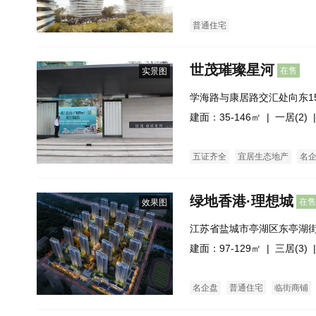
普通住宅
世茂璀璨星河
在售
实景图
学海路与康居路交汇处向东1
河
建面：35-146㎡ |
一居(2)
|
五证齐全
宜居生态地产
名
绿地香港·理想城
在售
效果图
江苏省盐城市亭湖区东亭湖
城(建设中)
建面：97-129㎡ |
三居(3)
|
名企盘
普通住宅
临街商铺