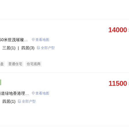
14000
50米世茂璀璨星
查看地图
 三居(1)
| 四居(3)
全部户型
企盘
普通住宅
住宅底商
11500
街道绿地香港理想
查看地图
 四居(1)
全部户型