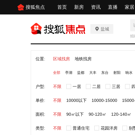
搜狐焦点
首页
新房
资讯
直播
家居
盐城
招
位置:
区域找房
地铁找房
全部
亭湖
盐都
大丰
东台
射阳
响水
户型:
不限
一居
二居
三居
单价:
不限
10000以下
10000-15000
15000
面积:
不限
90㎡以下
90-120㎡
120-140㎡
类型:
不限
普通住宅
花园洋房
别