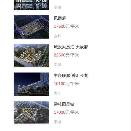
亭湖
凤麟府
17500
元/平米
盐都
城投凤凰汇·天辰府 
22500
元/平米
亭湖
中庚联鑫·香汇长龙
10100
元/平米
大丰
碧桂园星钻
17000
元/平米
亭湖