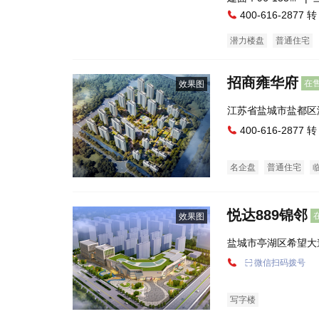
400-616-2877 转
潜力楼盘
普通住宅
招商雍华府
在
效果图
江苏省盐城市盐都区
区
400-616-2877 转
名企盘
普通住宅
悦达889锦邻
效果图
盐城市亭湖区希望大
微信扫码拨号
写字楼