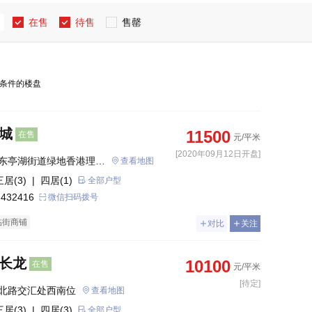
在售
待售
售罄
条件的楼盘
城
11500
在售
元/平米
[2020年09月12日开盘]
东亭湖街道绿地香港理想
查看地图
三居(3)
| 四居(1)
全部户型
 432416
微信扫码拨号
临街商铺
对比
关注
汇长龙
10100
在售
元/平米
[待定]
北路交汇处西南位
查看地图
三居(3)
| 四居(3)
全部户型