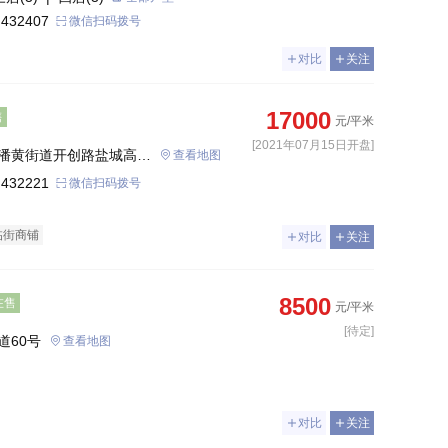
 432407
微信扫码拨号
对比
关注
17000
售
元/平米
[2021年07月15日开盘]
潘黄街道开创路盐城高新
查看地图
 432221
微信扫码拨号
临街商铺
对比
关注
8500
在售
元/平米
[待定]
道60号
查看地图
对比
关注