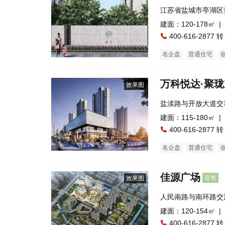
江苏省盐城市亭湖区
中)
建面：120-178㎡ |
400-616-2877 转
名企盘
普通住宅
万科悦达·聚
效果图
盐渎路与开放大道交
建面：115-180㎡ |
400-616-2877 转
名企盘
普通住宅
佳源广场
在售
效果图
人民南路与南环路交
建面：120-154㎡ |
400-616-2877 转