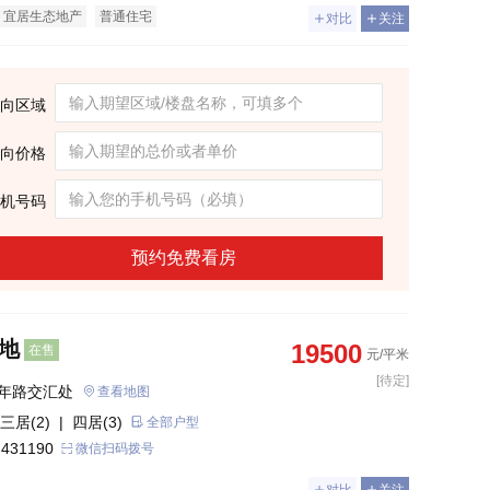
宜居生态地产
普通住宅
对比
关注
向区域
向价格
机号码
预约免费看房
地
19500
在售
元/平米
[待定]
年路交汇处
查看地图
三居(2)
| 四居(3)
全部户型
 431190
微信扫码拨号