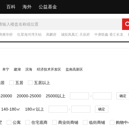
百科
海外
公益基金
商雍华府
红星海河湾天铂
凤麟府
城投凤凰汇·天辰府
中庚联鑫·香汇长龙
阜宁
建湖
滨海
经济技术开发区
盐南高新区
四居
五居
五居以上
-
-20000
20000-25000
25000以上
确定
-
140-180㎡
180㎡以上
确定
墅
公寓
住宅底商
商业街商铺
临街商铺
购物中