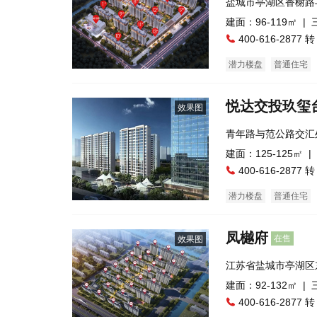
盐城市亭湖区香榭路
建面：96-119㎡ |
400-616-2877 转
潜力楼盘
普通住宅
悦达交投玖玺
效果图
青年路与范公路交汇
建面：125-125㎡ |
400-616-2877 转
潜力楼盘
普通住宅
凤樾府
在售
效果图
江苏省盐城市亭湖区
中)
建面：92-132㎡ |
400-616-2877 转