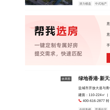
潜力楼盘
中式地产
意
意
手
绿地香港·新天
效果图
盐城市开放大道与青
建面：110-224㎡ |
400-616-2877 转
在线售楼
普通住宅