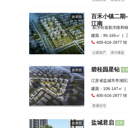
百禾小镇二期
效果图
江南
建面：95-165㎡ |
400-616-2877 转
公园地产
潜力楼盘
碧桂园星钻
在
效果图
江苏省盐城市亭湖区
建面：106-147㎡ |
400-616-2877 转
普通住宅
盐城君启
在售
效果图