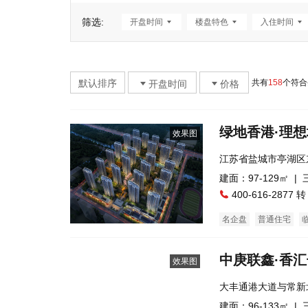
筛选:
开盘时间
楼盘特色
入住时间
默认排序
共有
158
个符合
开盘时间
价格
绿地香港·理想
效果图
江苏省盐城市亭湖区
城(建设中)
建面：97-129㎡ |
400-616-2877 转
名企盘
普通住宅
中庚联鑫·香
效果图
大丰通港大道与常新
建面：96-133㎡ |