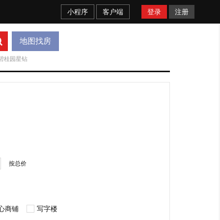
小程序
客户端
登录
注册
地图找房
碧桂园星钻
按总价
心商铺
写字楼