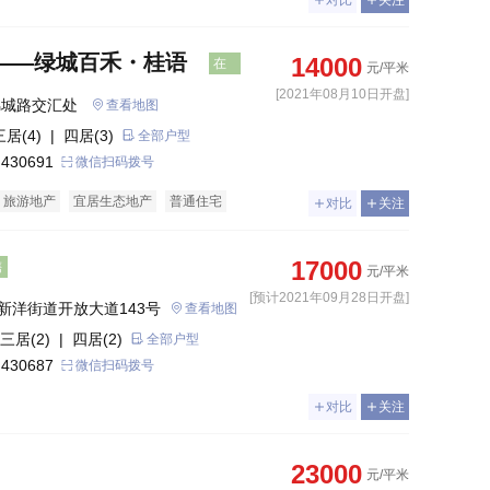
对比
关注
——绿城百禾・桂语
14000
在
元/平米
售
[2021年08月10日开盘]
 新洋街道新洋路和锦城路交汇处 
查看地图
三居(4)
| 四居(3)
全部户型
 430691
微信扫码拨号
旅游地产
宜居生态地产
普通住宅
对比
关注
17000
售
元/平米
[预计2021年09月28日开盘]
新洋街道开放大道143号
查看地图
三居(2)
| 四居(2)
全部户型
 430687
微信扫码拨号
对比
关注
23000
元/平米