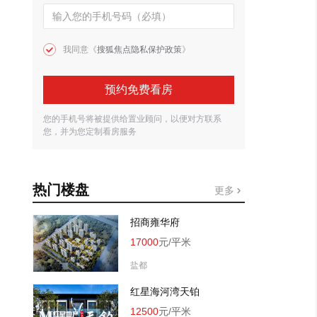
我同意《
搜狐焦点隐私保护政策
》
预约免费看房
您的手机号将被提供给置业顾问，以便对方联系
您，并为您定制看房服务
热门楼盘
更多
招商雍华府
17000
元/平米
盐都
红星海河湾天铂
12500
元/平米