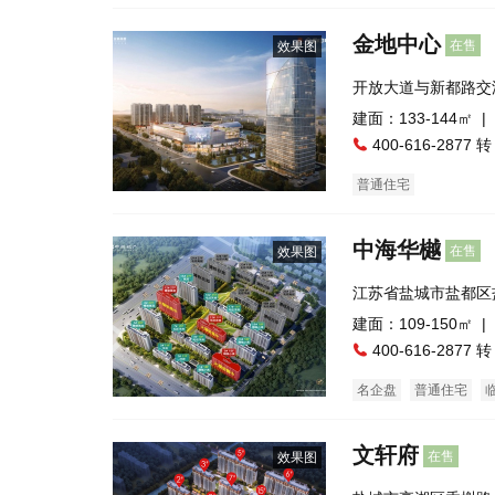
金地中心
在售
效果图
开放大道与新都路交
建面：133-144㎡ |
400-616-2877 转
普通住宅
中海华樾
在售
效果图
江苏省盐城市盐都区
中)盐城高新区
建面：109-150㎡ |
400-616-2877 转
名企盘
普通住宅
文轩府
在售
效果图