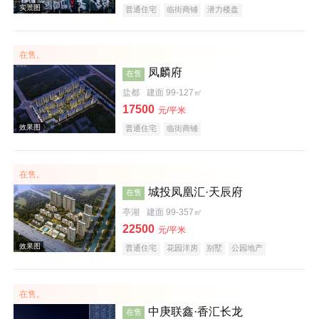
普通住宅
临街商铺
潜力楼盘
在售。
效果图
凤麟府
在售
盐都
建面 99-127㎡
17500
元/平米
普通住宅
临街商铺
在售。
城投凤凰汇·天辰府
在售
实景图
亭湖
建面 99-357㎡
22500
元/平米
普通住宅
花园洋房
别墅
公园地产
潜力楼盘
宜居生态地产
湖景地产
名企盘
五证齐全
在售。
中庚联鑫·香汇长龙
在售