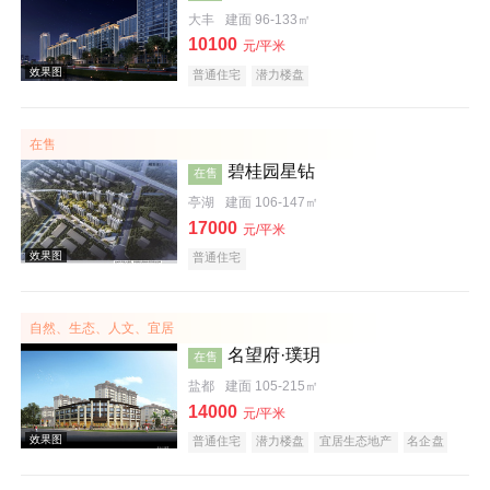
大丰
建面 96-133㎡
10100
效果图
元/平米
普通住宅
潜力楼盘
在售
碧桂园星钻
在售
亭湖
建面 106-147㎡
17000
元/平米
普通住宅
效果图
自然、生态、人文、宜居
名望府·璞玥
在售
盐都
建面 105-215㎡
14000
元/平米
普通住宅
潜力楼盘
宜居生态地产
名企盘
五证齐全
效果图