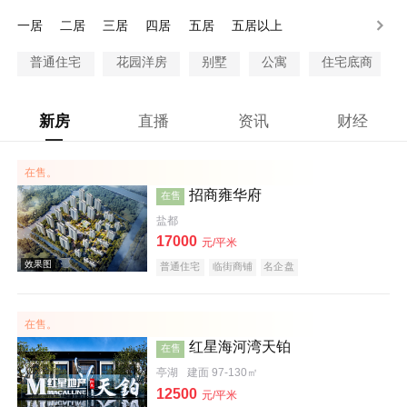
一居
二居
三居
四居
五居
五居以上
普通住宅
花园洋房
别墅
公寓
住宅底商
新房
直播
资讯
财经
在售。
招商雍华府
在售
盐都
17000
元/平米
普通住宅
临街商铺
名企盘
在售。
红星海河湾天铂
在售
亭湖
建面 97-130㎡
12500
元/平米