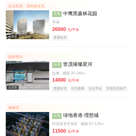
生态宜居、高科技住宅、
中鹰黑森林花园
在售
亭湖
26000
元/平米
普通住宅
品牌房企
效果图
世茂璀璨星河
在售
盐都
建面 35-146㎡
14000
元/平米
普通住宅
住宅底商
五证齐全
宜居生态地产
名企盘
健康宅
绿地香港·理想城
在售
效果图
经济技术开发区
建面 97-129㎡
11500
元/平米