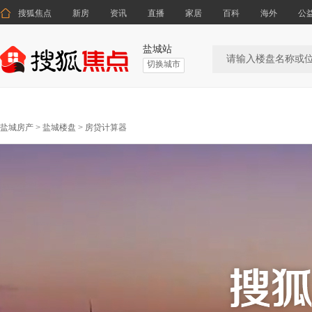

搜狐焦点
新房
资讯
直播
家居
百科
海外
公
盐城站
切换城市
盐城房产
>
盐城楼盘
>
房贷计算器