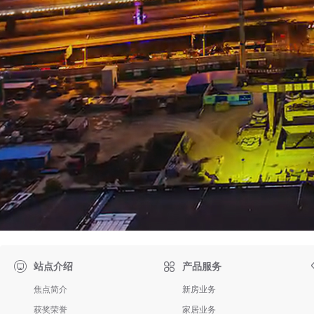

站点介绍
产品服务
焦点简介
新房业务
获奖荣誉
家居业务