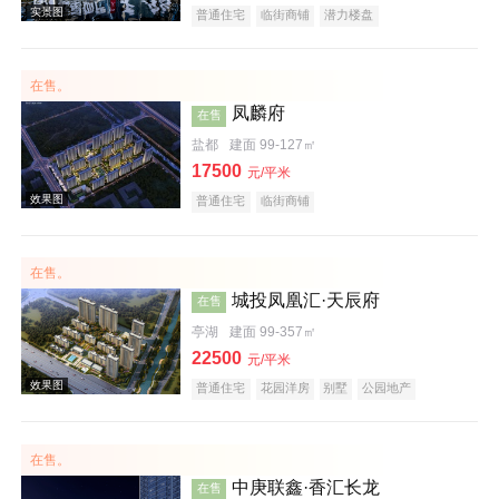
普通住宅
临街商铺
潜力楼盘
在售。
效果图
凤麟府
在售
盐都
建面 99-127㎡
17500
元/平米
普通住宅
临街商铺
在售。
城投凤凰汇·天辰府
在售
实景图
亭湖
建面 99-357㎡
22500
元/平米
普通住宅
花园洋房
别墅
公园地产
潜力楼盘
宜居生态地产
湖景地产
名企盘
五证齐全
在售。
中庚联鑫·香汇长龙
在售