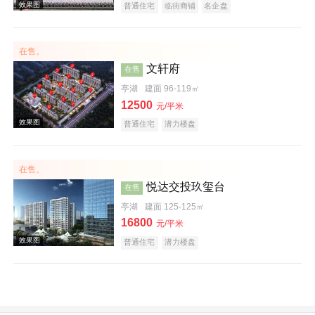
普通住宅
临街商铺
名企盘
效果图
在售。
文轩府
在售
亭湖
建面 96-119㎡
12500
元/平米
普通住宅
潜力楼盘
效果图
在售。
悦达交投玖玺台
在售
亭湖
建面 125-125㎡
16800
元/平米
普通住宅
潜力楼盘
效果图