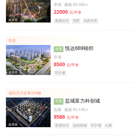
亭湖
建面 99-200㎡
22000
元/平米
普通住宅
别墅
花园洋房
效果图
在售
悦达889锦邻
在售
亭湖
8500
元/平米
写字楼
项目主力在售32#楼
效果图
盐城富力科创城
在售
盐都
建面 95-140㎡
9588
元/平米
普通住宅
临街商铺
写字楼
公寓
写字楼商铺
潜力楼盘
名企盘
创意地产
宜居生态地产