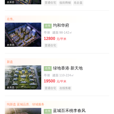
普通住宅
临街商铺
名企盘
在售。
均和华府
在售
亭湖
建面 98-142㎡
12800
元/平米
效果图
普通住宅
新盘
绿地香港·新天地
在售
亭湖
建面 110-224㎡
19500
元/平米
普通住宅
在线售楼
实景图
纯新盘 蓝城品质、绿城服务
蓝城百禾桃李春风
在售