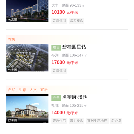
大丰
建面 96-133㎡
10100
效果图
元/平米
普通住宅
潜力楼盘
在售
碧桂园星钻
在售
亭湖
建面 106-147㎡
17000
元/平米
普通住宅
效果图
自然、生态、人文、宜居
名望府·璞玥
在售
盐都
建面 105-215㎡
14000
元/平米
普通住宅
潜力楼盘
宜居生态地产
名企盘
五证齐全
效果图