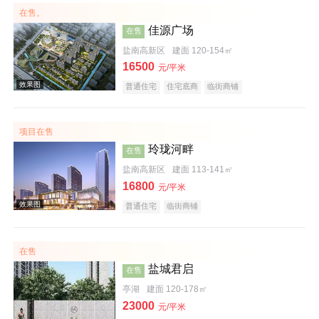
在售。
佳源广场
在售
效果图
盐南高新区
建面 120-154㎡
16500
元/平米
普通住宅
住宅底商
临街商铺
项目在售
玲珑河畔
在售
盐南高新区
建面 113-141㎡
16800
元/平米
效果图
普通住宅
临街商铺
在售
盐城君启
在售
亭湖
建面 120-178㎡
23000
元/平米