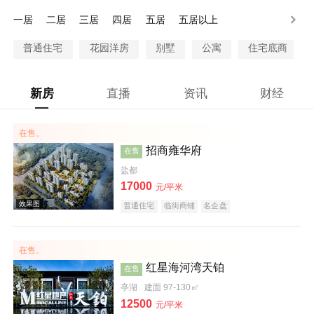
一居
二居
三居
四居
五居
五居以上
普通住宅
花园洋房
别墅
公寓
住宅底商
新房
直播
资讯
财经
在售。
招商雍华府
在售
盐都
17000
元/平米
普通住宅
临街商铺
名企盘
在售。
红星海河湾天铂
在售
亭湖
建面 97-130㎡
12500
元/平米