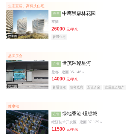
生态宜居、高科技住宅、
中鹰黑森林花园
在售
亭湖
26000
元/平米
普通住宅
品牌房企
效果图
世茂璀璨星河
在售
盐都
建面 35-146㎡
14000
元/平米
普通住宅
住宅底商
五证齐全
宜居生态地产
名企盘
健康宅
绿地香港·理想城
在售
效果图
经济技术开发区
建面 97-129㎡
11500
元/平米